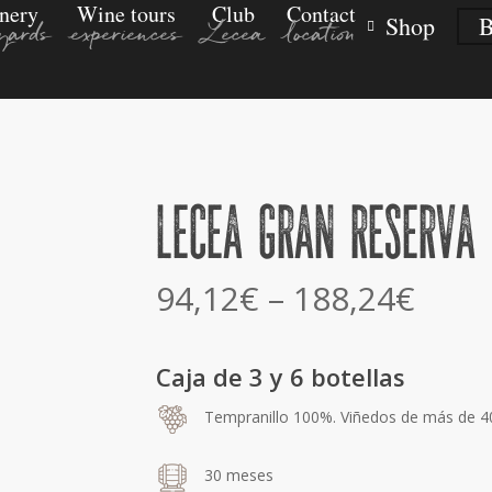
nery
Wine tours
Club
Contact
Shop
B
yards
experiences
Lecea
location
Lecea Gran Reserva 
Price
94,12
€
–
188,24
€
rang
94,1
Caja de 3 y 6 botellas
thro
Tempranillo 100%. Viñedos de más de 4
188,
30 meses