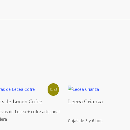
Sale!
This
Add To Cart
Select Options
s de Lecea Cofre
Lecea Crianza
product
evas de Lecea + cofre artesanal
has
dera
multiple
Cajas de 3 y 6 bot.
variants.