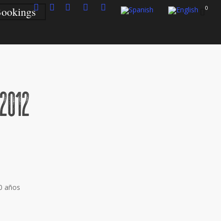
0
ookings
2012
e:
2€
ugh
0 años
24€