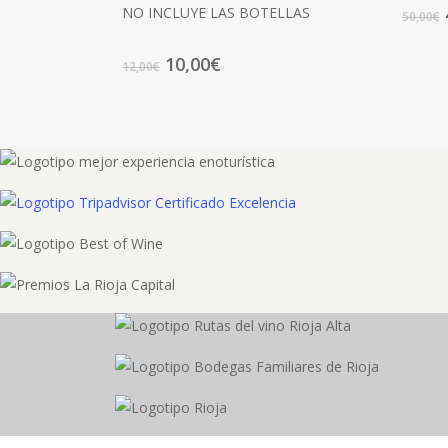
NO INCLUYE LAS BOTELLAS
50,00
€
Original
Current
10,00
€
12,00
€
price
price
was:
is:
12,00€.
10,00€.