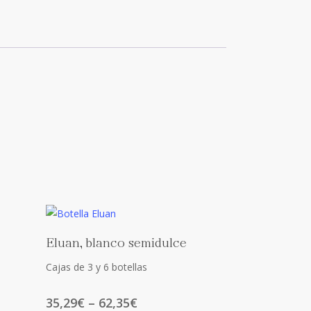
This
Select Options
Eluan, blanco semidulce
product
has
Cajas de 3 y 6 botellas
multiple
Price
35,29
€
–
62,35
€
variants.