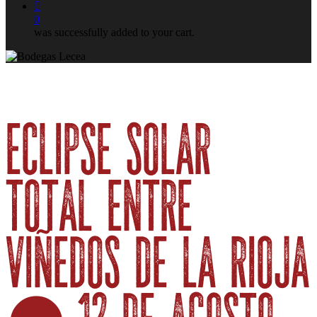
0
was successfully added to your cart.
Eclipse solar
total entre
viñedos de La Rioja