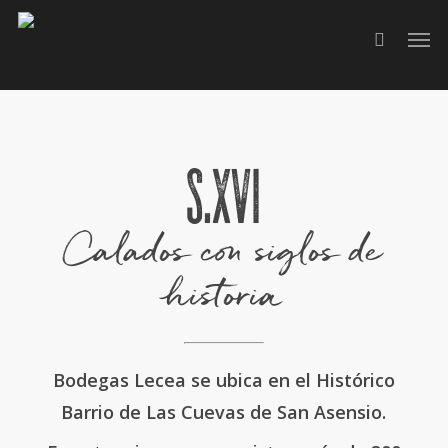
Skip
to
main
content
S.XVI
Calados con siglos de
historia
Bodegas Lecea se ubica en el Histórico
Barrio de Las Cuevas de San Asensio.