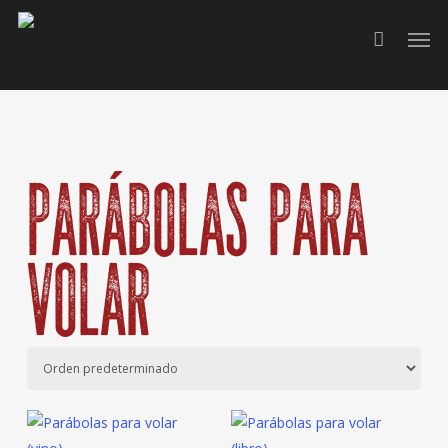
Skip
to
main
content
Parábolas para
volar